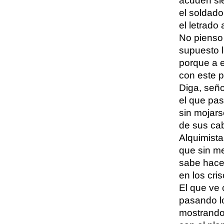
acuden sie
el soldado
el letrado a
No pienso 
supuesto l
porque a 
con este pa
Diga, seño
el que pas
sin mojars
de sus cab
Alquimist
que sin me
sabe hacer
en los cris
El que ve 
pasando lo
mostrando 