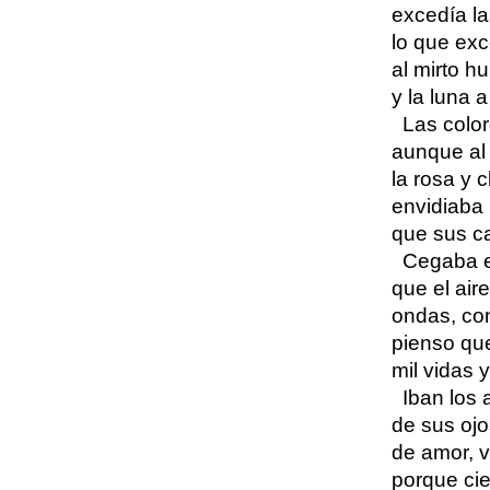
excedía la
lo que exc
al mirto h
y la luna a
Las color
aunque al 
la rosa y c
envidiaba 
que sus ca
Cegaba el
que el air
ondas, co
pienso qu
mil vidas 
Iban los 
de sus ojo
de amor, v
porque ciel