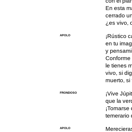
con el pla
En esta m
cerrado un 
¿es vivo,
¡Rústico c
APOLO
en tu imag
y pensami
Conforme 
le tienes m
vivo, si di
muerto, si 
¡Vive Júpi
FRONDOSO
que la ver
¡Tomarse c
temerario d
Mereciera
APOLO