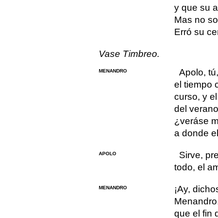
y que su a
Mas no so
Erró su ce
Vase Timbreo.
Apolo, tú
MENANDRO
el tiempo 
curso, y el
del verano
¿veráse m
a donde el
Sirve, pr
APOLO
todo, el a
¡Ay, dicho
MENANDRO
Menandro,
que el fin