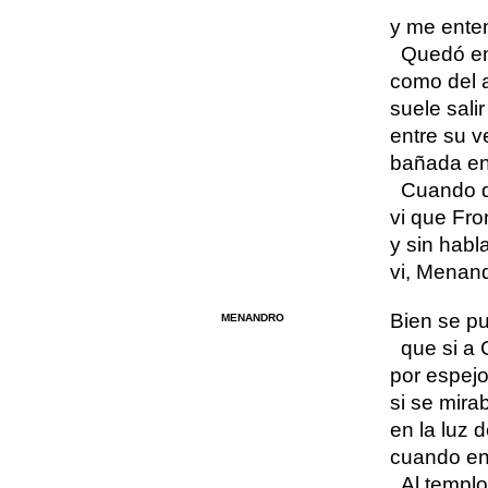
y me ente
Quedó en
como del a
suele sali
entre su v
bañada en 
Cuando q
vi que Fro
y sin habla
vi, Menan
Bien se p
MENANDRO
que si a 
por espejo
si se mir
en la luz 
cuando en 
Al templ