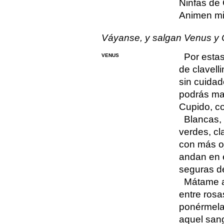
Ninfas de 
Animen mi 
Váyanse, y salgan Venus y 
Por esta
VENUS
de clavell
sin cuidad
podrás ma
Cupido, co
Blancas, 
verdes, cl
con más o
andan en 
seguras de
Mátame a
entre rosa
ponérmela
aquel sang