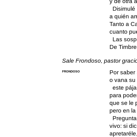
y de otra a
Disimulé 
a quién a
Tanto a C
cuanto pu
Las sosp
De Timbreo
Sale Frondoso, pastor graci
Por saber 
FRONDOSO
o vana su 
este pája
para pode
que se le 
pero en l
Preguntar
vivo: si di
apretaréle,