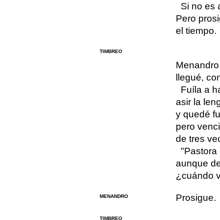
Si no es 
Pero prosi
el tiempo.
TIMBREO
Menandro,
llegué, co
Fuíla a h
asir la len
y quedé fu
pero venci
de tres vec
"Pastora 
aunque de 
¿cuándo v
Prosigue.
MENANDRO
TIMBREO