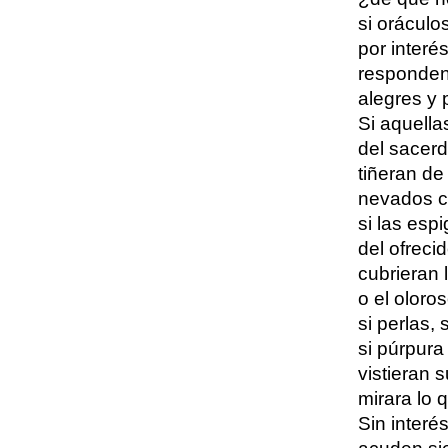
si orácul
por interé
responden
alegres y 
Si aquella
del sacerdo
tiñeran de
nevados co
si las espi
del ofrecid
cubrieran l
o el oloros
si perlas, 
si púrpura 
vistieran s
mirara lo q
Sin interé