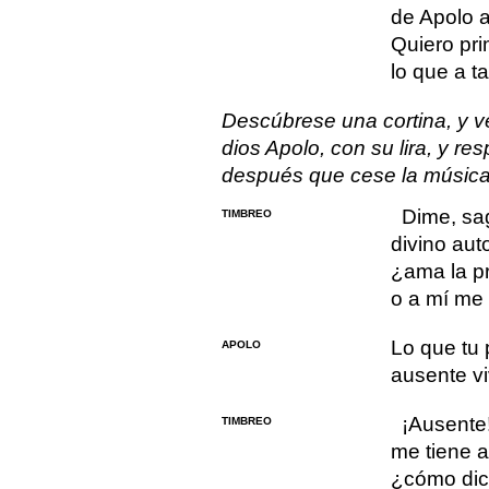
de Apolo a
Quiero pr
lo que a t
Descúbrese una cortina, y vé
dios Apolo, con su lira, y re
después que cese la música 
Dime, sa
TIMBREO
divino auto
¿ama la p
o a mí me 
Lo que tu 
APOLO
ausente vi
¡Ausente
TIMBREO
me tiene a
¿cómo dic