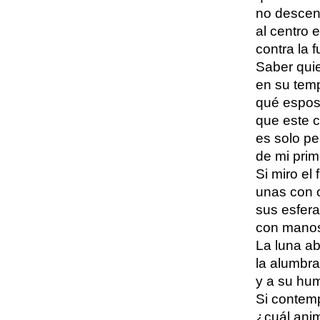
no descen
al centro 
contra la f
Saber quie
en su temp
qué espos
que este c
es solo pe
de mi prim
Si miro el
unas con 
sus esfer
con manos
La luna ab
la alumbra 
y a su hum
Si contempl
¿cuál anim