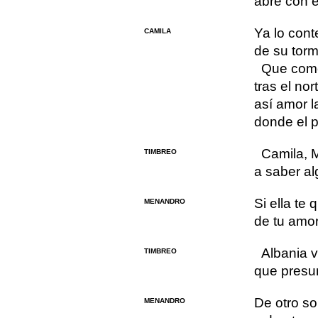
abre con e
Ya lo con
CAMILA
de su torm
Que como
tras el no
así amor la
donde el 
Camila, 
TIMBREO
a saber al
Si ella te 
MENANDRO
de tu amo
Albania v
TIMBREO
que presu
De otro so
MENANDRO