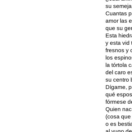
su semejan
Cuantas pl
amor las e
que su ge
Esta hiedr
y esta vid
fresnos y 
los espino
la tórtola 
del caro 
su centro 
Dígame, p
qué esposo
fórmese d
Quien nac
(cosa que 
o es besti
al yugo d