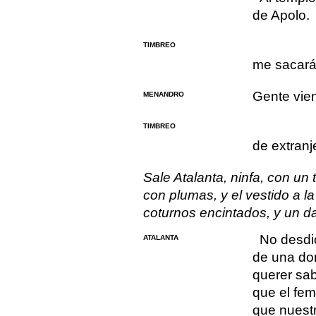
de Apolo.
TIMBREO
me sacará
Gente vie
MENANDRO
TIMBREO
de extranj
Sale Atalanta, ninfa, con u
con plumas, y el vestido a la
coturnos encintados, y un d
No desdi
ATALANTA
de una don
querer sab
que el fem
que nuestr