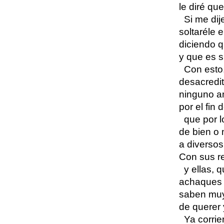
le diré qu
Si me dij
soltaréle 
diciendo q
y que es s
Con esto,
desacredi
ninguno a
por el fin
que por l
de bien o 
a diversos
Con sus re
y ellas, 
achaques 
saben muy
de querer 
Ya corrie