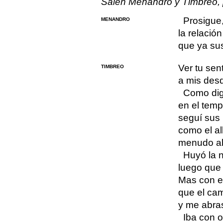
Salen Menandro y Timbreo, 
Prosigue
MENANDRO
la relación
que ya su
Ver tu sen
TIMBREO
a mis des
Como dig
en el temp
seguí sus 
como el al
menudo alj
Huyó la 
luego que 
Mas con es
que el ca
y me abra
Iba con o