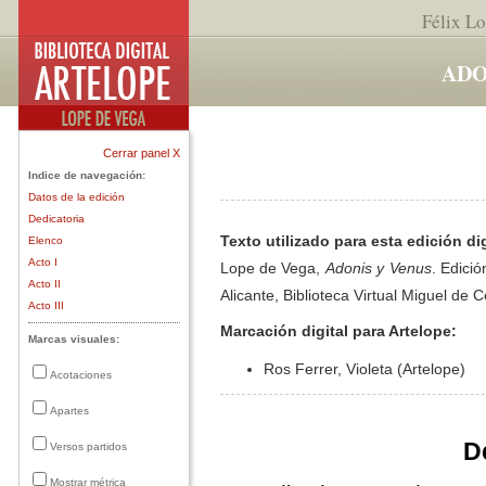
Félix L
ADO
Cerrar panel X
Indice de navegación:
Datos de la edición
Dedicatoria
Texto utilizado para esta edición dig
Elenco
Acto I
Lope de Vega,
Adonis y Venus
. Edici
Acto II
Alicante, Biblioteca Virtual Miguel de 
Acto III
Marcación digital para Artelope:
Marcas visuales:
Ros Ferrer, Violeta (Artelope)
Acotaciones
Apartes
D
Versos partidos
Mostrar métrica