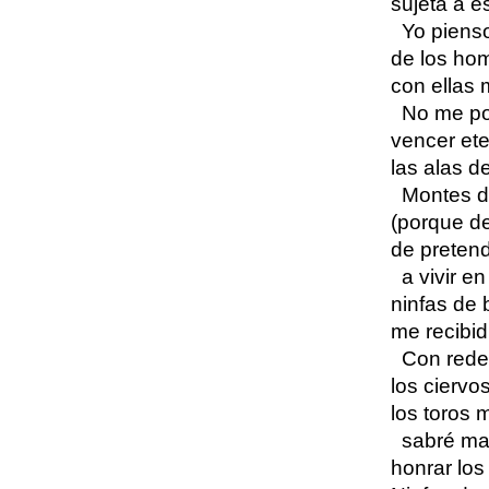
sujeta a e
Yo pienso
de los homb
con ellas 
No me po
vencer et
las alas d
Montes d
(porque d
de preten
a vivir e
ninfas de 
me recibi
Con redes
los ciervo
los toros 
sabré mat
honrar los 