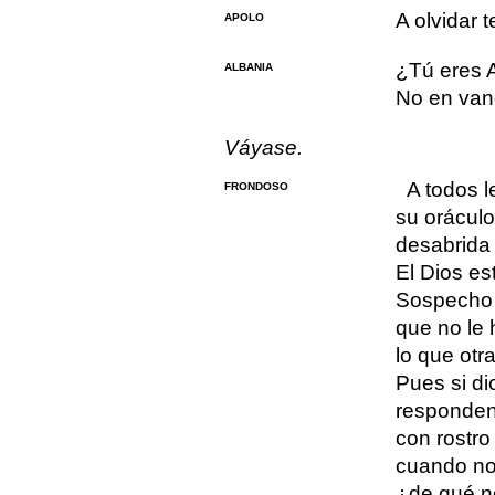
A olvidar t
APOLO
¿Tú eres 
ALBANIA
No en vano
Váyase.
A todos 
FRONDOSO
su oráculo
desabrida
El Dios es
Sospecho 
que no le 
lo que otr
Pues si di
responden
con rostro
cuando no
¿de qué no