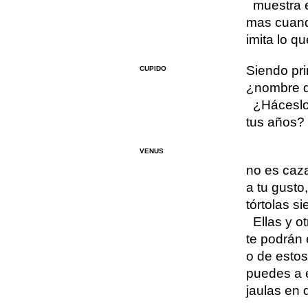
muestra 
mas cuand
imita lo q
Siendo pri
CUPIDO
¿nombre d
¿Háceslo
tus años?
VENUS
no es caza
a tu gusto
tórtolas si
Ellas y ot
te podrán 
o de estos
puedes a 
jaulas en 