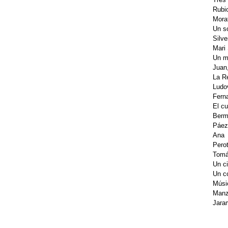
Rubio
Mora
Un s
Silve
Mari
Un m
Juan
La R
Ludo
Fern
El c
Berm
Páez,
Ana
Perot
Tomás
Un c
Un c
Músi
Manz
Jara