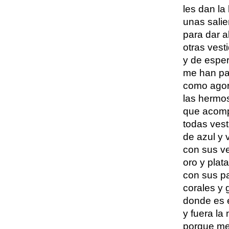
les dan la
unas salie
para dar al
otras vest
y de esper
me han pa
como agora
las hermo
que acomp
todas vest
de azul y 
con sus v
oro y plata
con sus pa
corales y g
donde es e
y fuera la 
porque me