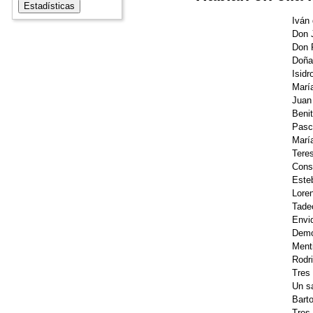
Iván
Don 
Don 
Doña 
Isidr
Marí
Juan
Beni
Pasc
María
Teres
Cons
Este
Lore
Tade
Envi
Demo
Ment
Rodr
Tres
Un sa
Barto
Tres