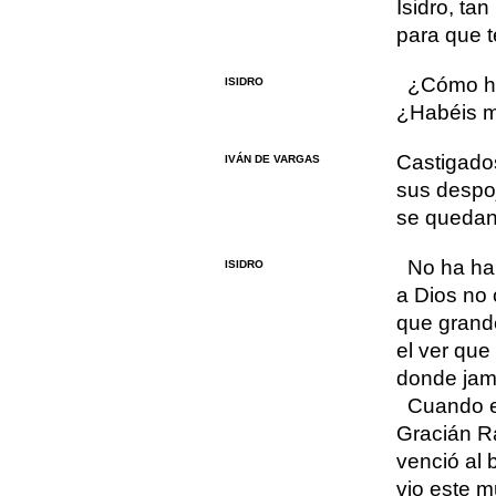
Isidro, ta
para que t
¿Cómo ha
ISIDRO
¿Habéis 
Castigado
IVÁN DE VARGAS
sus despoj
se quedan,
No ha ha
ISIDRO
a Dios no
que grand
el ver que
donde jamá
Cuando e
Gracián R
venció al 
vio este 