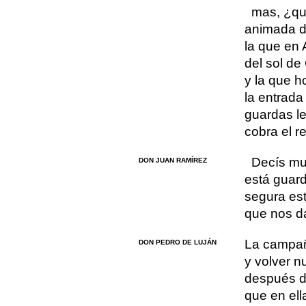
mas, ¿qué
animada d
la que en 
del sol de 
y la que h
la entrada 
guardas le
cobra el 
Decís muy
DON JUAN RAMÍREZ
está guar
segura está
que nos da
La campañ
DON PEDRO DE LUJÁN
y volver 
después d
que en ell