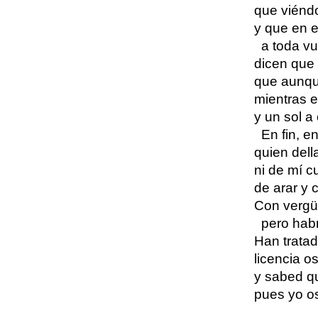
que viénd
y que en e
a toda v
dicen que
que aunqu
mientras 
y un sol a 
En fin, e
quien dell
ni de mí c
de arar y 
Con vergü
pero habr
Han trata
licencia o
y sabed q
pues yo os