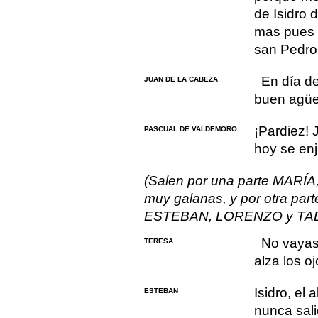
de Isidro 
mas pues 
san Pedro 
En día de
JUAN DE LA CABEZA
buen agüe
¡Pardiez! 
PASCUAL DE VALDEMORO
hoy se enj
(Salen por una parte MARÍ
muy galanas, y por otra part
ESTEBAN, LORENZO y TA
No vayas
TERESA
alza los oj
Isidro, el 
ESTEBAN
nunca sali