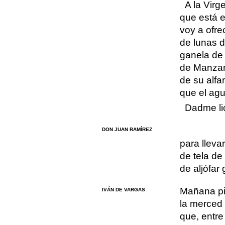
A la Virg
que está e
voy a ofre
de lunas d
ganela de 
de Manzana
de su alfa
que el agu
Dadme li
DON JUAN RAMÍREZ
para lleva
de tela de
de aljófar
Mañana pi
IVÁN DE VARGAS
la merced
que, entre