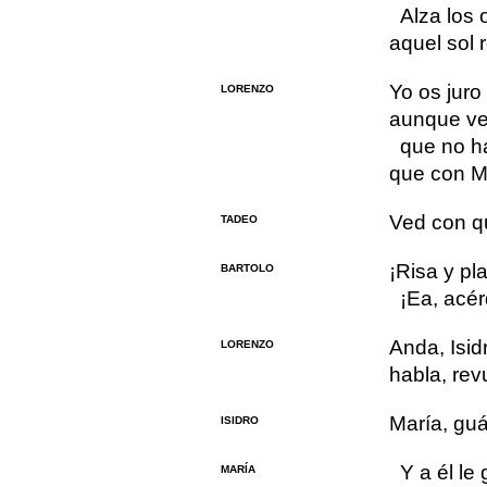
Alza los 
aquel sol 
Yo os juro
LORENZO
aunque vei
que no ha
que con Ma
Ved con q
TADEO
¡Risa y pl
BARTOLO
¡Ea, acé
Anda, Isid
LORENZO
habla, rev
María, guá
ISIDRO
Y a él le
MARÍA