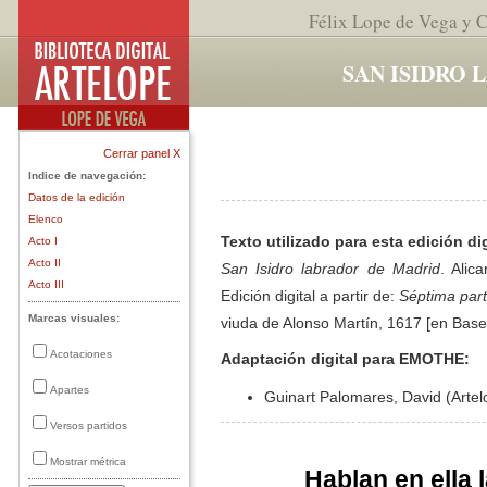
Félix Lope de Vega y C
SAN ISIDRO 
Cerrar panel X
Indice de navegación:
Datos de la edición
Elenco
Texto utilizado para esta edición dig
Acto I
Acto II
San Isidro labrador de Madrid
. Alic
Acto III
Edición digital a partir de:
Séptima par
Marcas visuales:
viuda de Alonso Martín, 1617 [en Base
Acotaciones
Adaptación digital para EMOTHE:
Apartes
Guinart Palomares, David (Artel
Versos partidos
Mostrar métrica
Hablan en ella 