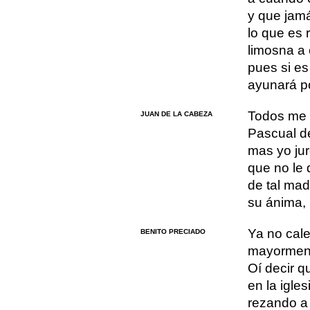
y que jamá
lo que es 
limosna a 
pues si es
ayunará po
Todos me 
JUAN DE LA CABEZA
Pascual d
mas yo jur
que no le
de tal madr
su ánima, 
Ya no cale 
BENITO PRECIADO
mayorment
Oí decir q
en la igle
rezando a 