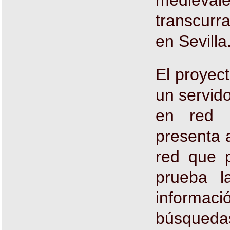
medievale
transcurr
en Sevilla
El proyec
un servido
en red l
presenta 
red que p
prueba l
informaci
búsqueda