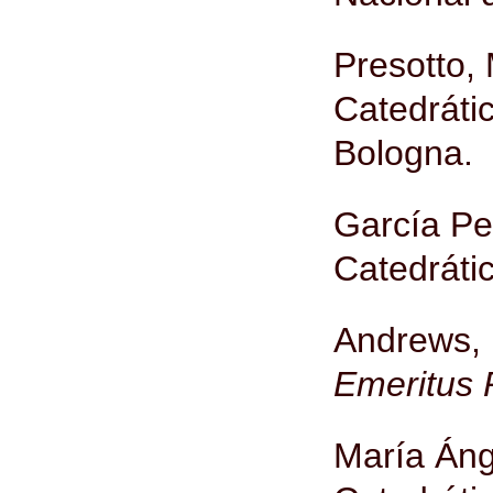
Presotto,
Catedráti
Bologna.
García Pe
Catedráti
Andrews, 
Emeritus 
María Áng