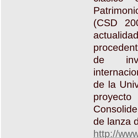
Patrimoni
(CSD 20
actualida
procedent
de inv
internaci
de la Uni
proyect
Consolide
de lanza d
http://www