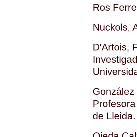
Ros Ferrer
Nuckols, 
D'Artois, 
Investi
Universid
González 
Profesora 
de Lleida.
Ojeda Calv