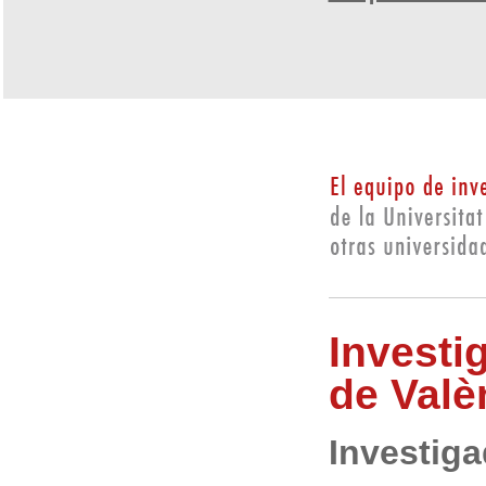
Investi
de Valè
Investiga