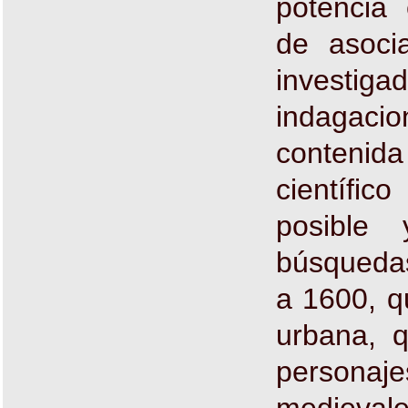
potencia 
de asoci
investigad
indagacio
contenida
científic
posible
búsquedas
a 1600, q
urbana, 
persona