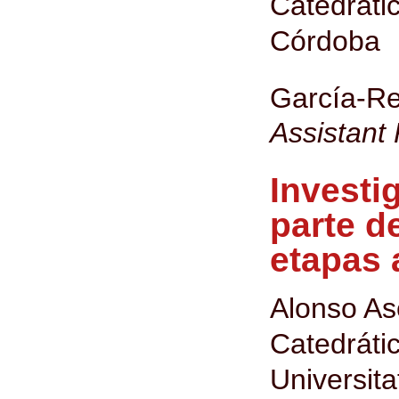
Catedráti
Córdoba
García-Re
Assistant
Investi
parte d
etapas 
Alonso Ase
Catedrát
Universita