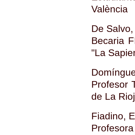
València
De Salvo
Becaria F
"La Sapien
Domínguez
Profesor 
de La Rioj
Fiadino, E
Profeso