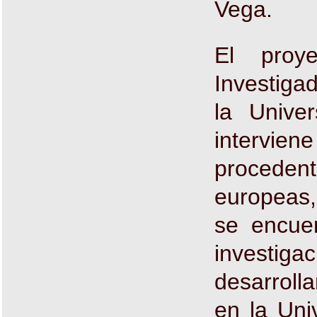
Vega.
El proye
Investiga
la Unive
intervien
proceden
europeas,
se encue
invest
desarroll
en la Uni