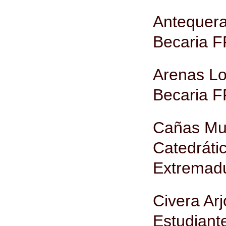
Antequera
Becaria F
Arenas Lo
Becaria F
Cañas Mur
Catedráti
Extremad
Civera Ar
Estudian